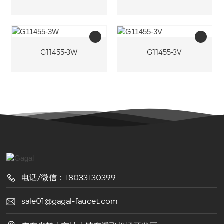
G11455-3W
G11455-3V
电话/微信：18033130399
sale01@gagal-faucet.com